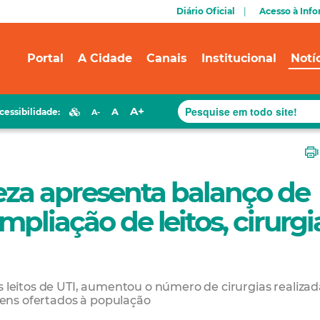
Diário Oficial
Acesso à Inf
Portal
A Cidade
Canais
Institucional
Notí
A+
A
cessibilidade:
A-
leza apresenta balanço de
pliação de leitos, cirurgi
s leitos de UTI, aumentou o número de cirurgias realizad
ens ofertados à população