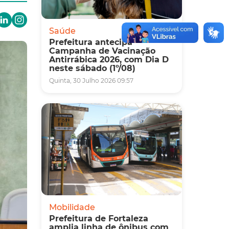
Saúde
Prefeitura antecipa
Campanha de Vacinação
Antirrábica 2026, com Dia D
neste sábado (1º/08)
Quinta, 30 Julho 2026 09:57
Mobilidade
Prefeitura de Fortaleza
amplia linha de ônibus com