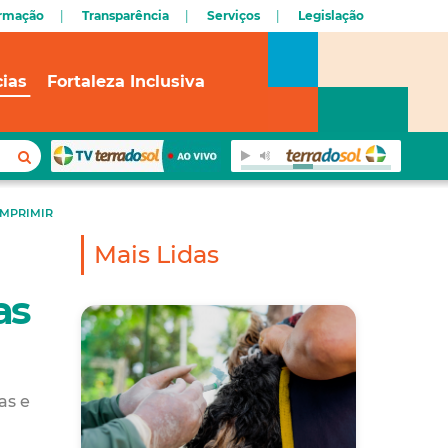
ormação
Transparência
Serviços
Legislação
cias
Fortaleza Inclusiva
IMPRIMIR
Mais Lidas
as
as e