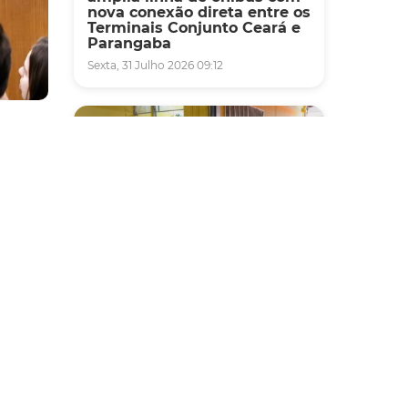
nova conexão direta entre os
Terminais Conjunto Ceará e
Parangaba
Sexta, 31 Julho 2026 09:12
do
sé
ou os
 saúde;
Fiscalização
de
Agefis apreende cerca de
ara
duas toneladas de alimentos
Leitão.
impróprios para consumo
em supermercado de
Messejana
 de 17%
Quinta, 30 Julho 2026 13:01
ética.