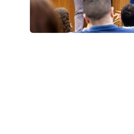
Ao apresentar o balanço da gestão, o prefeito Evandr
maior hospital de traumas do Ceará (Fotos: Beatriz Bob
A Prefeitura de Fortaleza apresentou, nesta q
Frota (IJF), com dados de janeiro de 2025 a a
avanços na recuperação da capacidade assis
“Requalificamos 179 leitos, sendo 80 de UTI
ampliamos em 17% o número de cirurgias re
ressonância magnética. Hoje, o IJF realiza
oferecer um serviço cada vez mais qualificad
Entre os principais resultados estão a ampl
no número de cirurgias realizadas e o cres