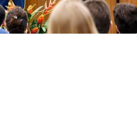
o Leitão destacou os avanços na recuperação da capacidade assistencial 
litz)
uarta-feira (3/6), o balanço de gestão do Instituto Dr. Jo
bril de 2026. Na ocasião, o prefeito Evandro Leitão destac
tencial do maior hospital de traumas do Ceará.
 e 99 de enfermaria; chamamos 127 novos profissionais de
alizadas; e mais que dobramos a quantidade de exames 
 cerca de 5 mil atendimentos por mês e segue avançando p
o à população de Fortaleza", afirmou o prefeito Evandro 
iação dos leitos de UTI de 60 para 90 unidades, o aumento
cimento de 124% na oferta de exames de ressonância magn