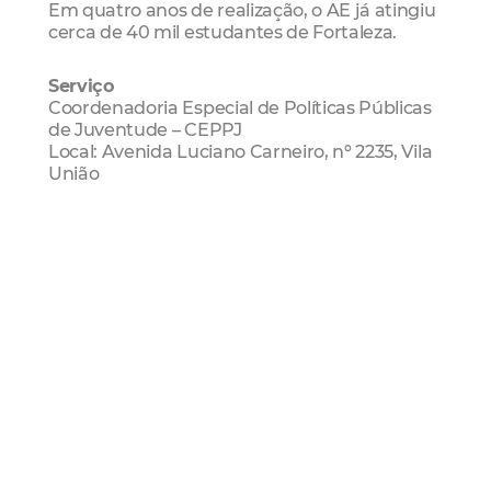
Em quatro anos de realização, o AE já atingiu
cerca de 40 mil estudantes de Fortaleza.
Serviço
Coordenadoria Especial de Políticas Públicas
de Juventude – CEPPJ
Local: Avenida Luciano Carneiro, nº 2235, Vila
União
Horário: 8h às 17h
Link
Convocação para o projeto Juventude Sem
Fronteiras
Seleção
Juventude Sem Fronteiras
Convocação
Academia Enem
Prefeitura De Fortaleza
coordenadoria de juventude