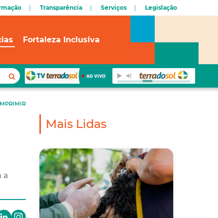
ormação
Transparência
Serviços
Legislação
cias
Fortaleza Inclusiva
IMPRIMIR
Mais Lidas
m a