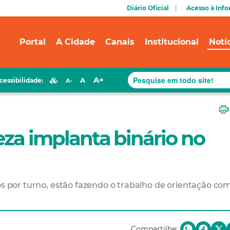
Diário Oficial
Acesso à Inf
Portal
A Cidade
Canais
Institucional
Notí
A+
A
cessibilidade:
A-
eza implanta binário no
os por turno, estão fazendo o trabalho de orientação co
Compartilhe: