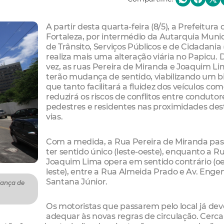
A partir desta quarta-feira (8/5), a Prefeitura 
Fortaleza, por intermédio da Autarquia Munic
de Trânsito, Serviços Públicos e de Cidadania
realiza mais uma alteração viária no Papicu. 
vez, as ruas Pereira de Miranda e Joaquim L
terão mudança de sentido, viabilizando um bi
que tanto facilitará a fluidez dos veículos co
reduzirá os riscos de conflitos entre condutor
pedestres e residentes nas proximidades des
vias.
Com a medida, a Rua Pereira de Miranda pas
ter sentido único (leste-oeste), enquanto a R
Joaquim Lima opera em sentido contrário (oe
leste), entre a Rua Almeida Prado e Av. Enge
Santana Júnior.
dança de
Os motoristas que passarem pelo local já de
adequar às novas regras de circulação. Cerca