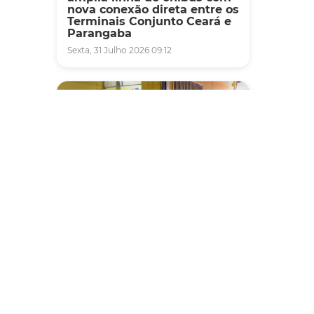
nova conexão direta entre os
Terminais Conjunto Ceará e
Parangaba
Sexta, 31 Julho 2026 09:12
Fiscalização
Agefis apreende cerca de
duas toneladas de alimentos
impróprios para consumo
em supermercado de
Messejana
Quinta, 30 Julho 2026 13:01