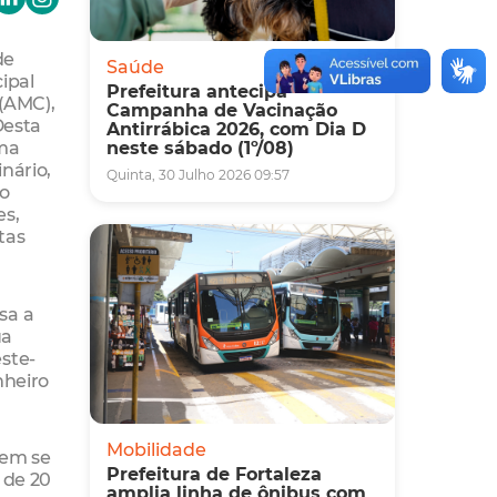
de
Saúde
ipal
Prefeitura antecipa
 (AMC),
Campanha de Vacinação
Desta
Antirrábica 2026, com Dia D
ima
neste sábado (1º/08)
nário,
Quinta, 30 Julho 2026 09:57
mo
es,
tas
sa a
ua
ste-
nheiro
Mobilidade
vem se
Prefeitura de Fortaleza
 de 20
amplia linha de ônibus com