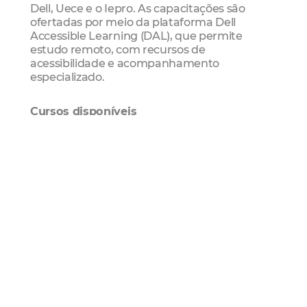
Dell, Uece e o Iepro. As capacitações são
ofertadas por meio da plataforma Dell
Accessible Learning (DAL), que permite
estudo remoto, com recursos de
acessibilidade e acompanhamento
especializado.
Cursos disponíveis
As formações abrangem diversas áreas do
conhecimento, incluindo Informática Prática,
Introdução à Programação, Power BI para
Educação, Inteligência Artificial para Estudos
Criativos, Comunicação Corporativa,
Atendimento ao Cliente e Inglês com Ênfase
em Tecnologia da Informação.
As vagas são voltadas especialmente para
adultos em busca de qualificação
profissional, trabalhadores informais, pessoas
com deficiência, professores da rede pública,