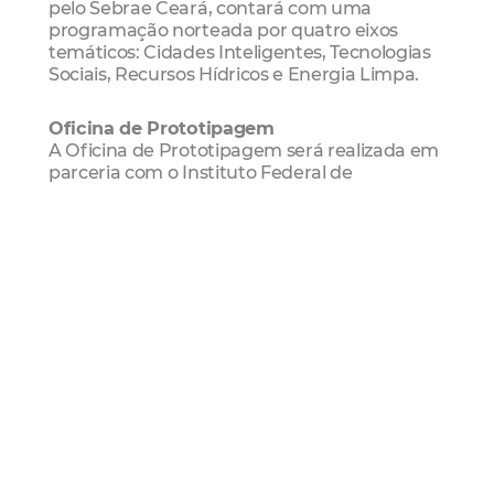
pelo Sebrae Ceará, contará com uma
programação norteada por quatro eixos
temáticos: Cidades Inteligentes, Tecnologias
Sociais, Recursos Hídricos e Energia Limpa.
Oficina de Prototipagem
A Oficina de Prototipagem será realizada em
parceria com o Instituto Federal de
Educação, Ciência e Tecnologia (IFCE) e criará
desafios nas áreas dos quatro eixos temáticos
voltadas para potenciais empreendedores.
As inscrições são gratuitas para jovens a
partir de 16 anos e vão até sábado (18/11). A
atividade ocorre nos dias 20 e 21/11, das 8h às
18h.
Clique aqui
para acessar o formulário de
inscrição.
O termo prototipagem designa um conjunto