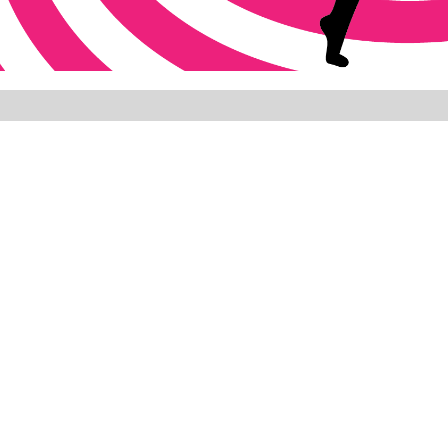
artístico e cultural dos jovens de Fortaleza. E com obje
entude na formação e ampliação desse tipo de grupos, a
enadoria de Juventude, promove a I Mostra Cultural
acontecer nos dias 14, 21 e 28 de janeiro, na Rede Cuca
mente.
 12 de dezembro de 2016 a 09 de janeiro deste ano, por me
. Foram efetivadas 39 inscrições para o evento, entre
ém de mostras teatrais, que terá a primeira fase realiza
dubim.
ade em Pauta da Rede Cuca serão divididas em quatro et
icina de passagem de som, um encontro criativo com os
evento com as três fases de apresentações na Rede Cuca.