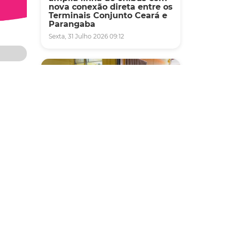
nova conexão direta entre os
Terminais Conjunto Ceará e
Parangaba
Sexta, 31 Julho 2026 09:12
tivo de
io de
Fiscalização
da no
Agefis apreende cerca de
duas toneladas de alimentos
impróprios para consumo
em supermercado de
apas,
Messejana
Quinta, 30 Julho 2026 13:01