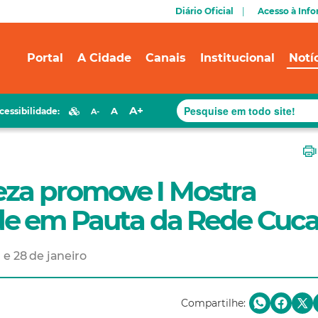
Diário Oficial
Acesso à Inf
Portal
A Cidade
Canais
Institucional
Notí
A+
A
cessibilidade:
A-
leza promove I Mostra
de em Pauta da Rede Cuc
 e 28 de janeiro
Compartilhe: