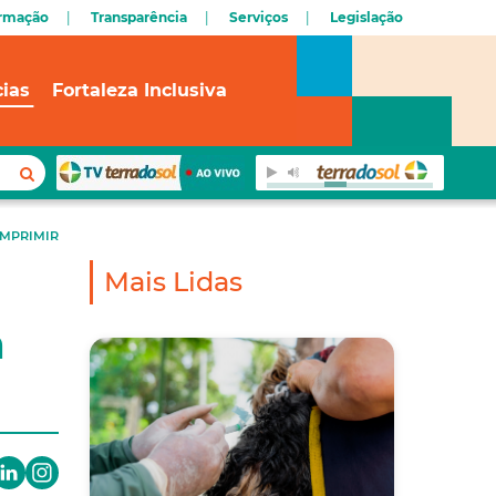
ormação
Transparência
Serviços
Legislação
cias
Fortaleza Inclusiva
IMPRIMIR
Mais Lidas
a