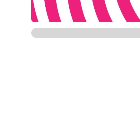
A Rede Cuca é um espaço de desenvolvimento 
incentivar ainda mais a participação da juv
Prefeitura de Fortaleza, por meio da Coord
Comunidade em Pauta da Rede Cuca, que vai 
Mondubim, Barra e Jangurussu, respectiva
As inscrições foram realizadas entre os dias
formulário eletrônico e na própria Rede Cuca
apresentações solo de dança e em grupos, al
próximo sábado (14/01), na Rede Cuca Mon
As atividades da I Mostra Cultural Comunid
entre workshop sobre produção cultural, of
representantes dos grupos e finalizando o 