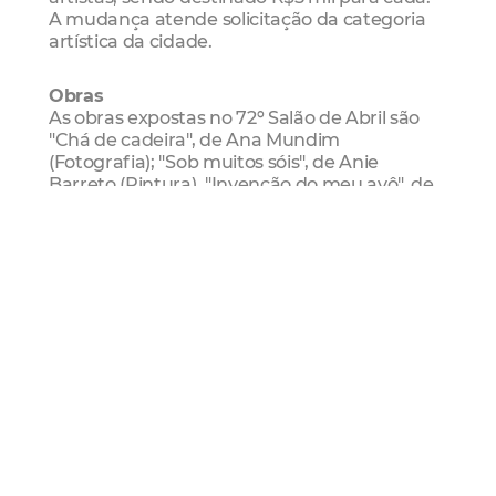
A mudança atende solicitação da categoria
artística da cidade.
Obras
As obras expostas no 72º Salão de Abril são
"Chá de cadeira", de Ana Mundim
(Fotografia); "Sob muitos sóis", de Anie
Barreto (Pintura), "Invenção do meu avô", de
Bruna Bortolotti e Gabrielle Tavares
(Instalação); "Macho quer macho", de Charles
Lessa (Pintura); "Série Tecituras", de Célio
Celestino (Fotografia); "Ame as Deusas", de
Marcelina e Natalia Coehl (Registro da
Intervenção Urbana); "Tanto Mar", do Coletivo
Ponto (Videoarte); "Armar uma rede", de
David Felício e Jorge Silvestre (Escultura);
"Fantasma Hereditário - Trilogia Fantasma",
de Diego de Santos (Desenho); "Revista
Capricha", de Diego Landin e Yuri Marrocos
(Colagem); "Assentamento", de Eliana
Amorim (Instalação); "Menu do dia ou um
prato que se come frio", de Eliézer (Colagem);