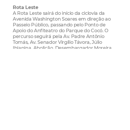
Rota Leste
A Rota Leste sairá do início da ciclovia da
Avenida Washington Soares em direção ao
Passeio Público, passando pelo Ponto de
Apoio do Anfiteatro do Parque do Cocó. O
percurso seguirá pela Av. Padre Antônio
Tomás, Av. Senador Virgílio Távora, Júlio
Ibiapina, Abolição, Desembargador Moreira,
Beira Mar, Rui Barbosa, seguindo pelas
avenidas Historiador Raimundo Girão,
Almirante Barroso, Pessoa Anta e Alberto
Nepomuceno, chegando à Rua Dr. João
Moreira e, na sequência, no Ponto de Apoio
do Passeio Público, por trás da 10ª Região
Militar.
Rota Oeste
A Rota Oeste vai ligar a Praça Jonas Freitas,
conhecida como Praça dos Animais ou Praça
do North Shopping, no bairro São Gerardo
(Regional I), ao Passeio Público. O circuito