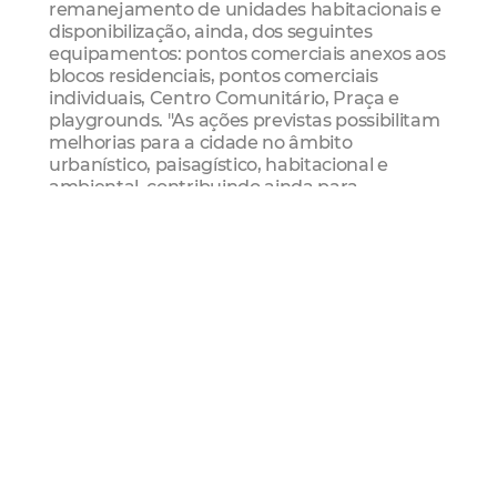
remanejamento de unidades habitacionais e
disponibilização, ainda, dos seguintes
equipamentos: pontos comerciais anexos aos
blocos residenciais, pontos comerciais
individuais, Centro Comunitário, Praça e
playgrounds. "As ações previstas possibilitam
melhorias para a cidade no âmbito
urbanístico, paisagístico, habitacional e
ambiental, contribuindo ainda para
sensibilizar e despertar a conscientização
ecológica, estimulando a participação dos
moradores na defesa do meio ambiente e da
ampliação do direito à cidade", afirmou Eliana
Gomes, presidente da Habitafor.
Olhar humano
De acordo com Eliana Gomes, a Prefeitura de
Fortaleza traçou um novo perfil para os novos
empreendimentos habitacionais, compostos
com equipamentos sociais e ampliação dos
serviços públicos, apontando como
fundamental as decisões das comunidades
para o desenvolvimento de projetos desta