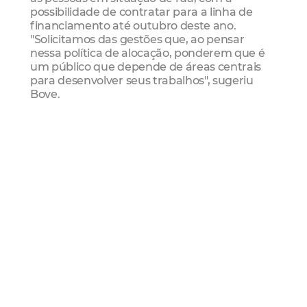
possibilidade de contratar para a linha de
financiamento até outubro deste ano.
"Solicitamos das gestões que, ao pensar
nessa política de alocação, ponderem que é
um público que depende de áreas centrais
para desenvolver seus trabalhos", sugeriu
Bove.
Segundo Eliana Gomes, as questões
colocadas pelo Comitê já vinham sendo
debatidas pelo município, inclusive junto aos
representantes do segmento. A gestora
informou que foi localizado um prédio
público, que deverá ser apresentado para
avaliação do Prefeito de Fortaleza, Roberto
Cláudio, para viabilizar o início do projeto na
Cidade. "Temos sensibilidade e sabemos que
este é um público vasto, com artesãos,
pessoas que reciclam materiais, diaristas e
frentistas; homens e mulheres que vivem a
realidade da rua. Já alocamos alguns em
programas de habitação, mas é necessário