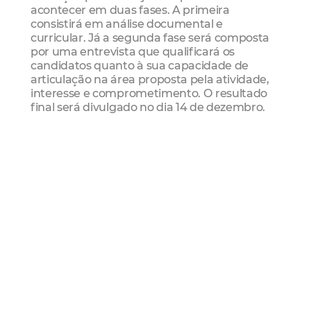
acontecer em duas fases. A primeira
consistirá em análise documental e
curricular. Já a segunda fase será composta
por uma entrevista que qualificará os
candidatos quanto à sua capacidade de
articulação na área proposta pela atividade,
interesse e comprometimento. O resultado
final será divulgado no dia 14 de dezembro.
No último dia 22, foi lançado o edital para
seleção do projeto Repórter Cuca, que vai
acontecer nos três equipamentos da Rede
Cuca: Barra, Jangurussu e Mondubim.
Durante cinco meses, 30 jovens, sendo dez
para cada Cuca, participarão do projeto.
Serviço
Seleção do edital para o Projeto Repórter
Cuca
Clique aqui e confira o resultado preliminar
da primeira fase