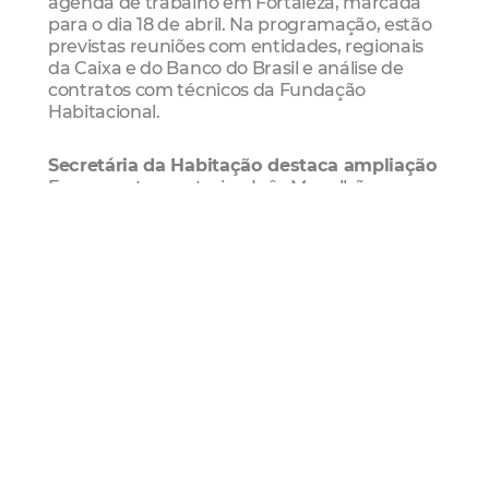
agenda de trabalho em Fortaleza, marcada
para o dia 18 de abril. Na programação, estão
previstas reuniões com entidades, regionais
da Caixa e do Banco do Brasil e análise de
contratos com técnicos da Fundação
Habitacional.
Secretária da Habitação destaca ampliação
Em encontro posterior, Inês Magalhães,
secretária Nacional da Habitação, ressaltou a
importância da sustentabilidade dos
empreendimentos, com uma intervenção
intersetorial - construção de moradias e
obras de infraestrutura caminhando juntas.
"Vamos produzir casas no MCMV pensando
sempre na inclusão de renda. Hoje não
construímos mais conjuntos habitacionais,
construímos pequenos bairros, não só com
creches e postos de saúde, mas que devem
ter padarias, farmácias, loterias e outros
empreendimentos. Eles devem estar
integrados à cidade e promover o