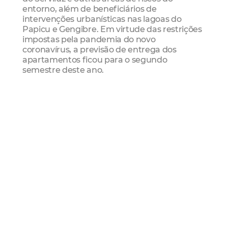
entorno, além de beneficiários de
intervenções urbanísticas nas lagoas do
Papicu e Gengibre. Em virtude das restrições
impostas pela pandemia do novo
coronavírus, a previsão de entrega dos
apartamentos ficou para o segundo
semestre deste ano.
A segunda etapa, com 317 unidades, está
com 70% de construção concluída e será
destinada a famílias impactadas pelas obras
do VLT.
Habitafor
Mais Lidas