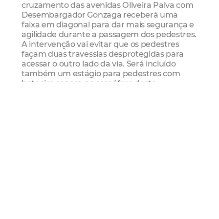
cruzamento das avenidas Oliveira Paiva com
Desembargador Gonzaga receberá uma
faixa em diagonal para dar mais segurança e
agilidade durante a passagem dos pedestres.
A intervenção vai evitar que os pedestres
façam duas travessias desprotegidas para
acessar o outro lado da via. Será incluído
também um estágio para pedestres com
botoeira sonora no semáforo deste
cruzamento, além de outras melhorias como
prolongamento de calçadas e readequação
de canteiros, para diminuir a distância de
travessia e reduzir ainda mais o risco de
atropelamentos.
Ciclofaixa
Contemplando os usuários do modo
cicloviário, será implantada uma nova
ciclofaixa junto ao canteiro central da
Avenida Desembargador Gonzaga, no trecho
compreendido entre as ruas José Leon e
Joãozito Arruda. A ciclofaixa terá 1,5m de