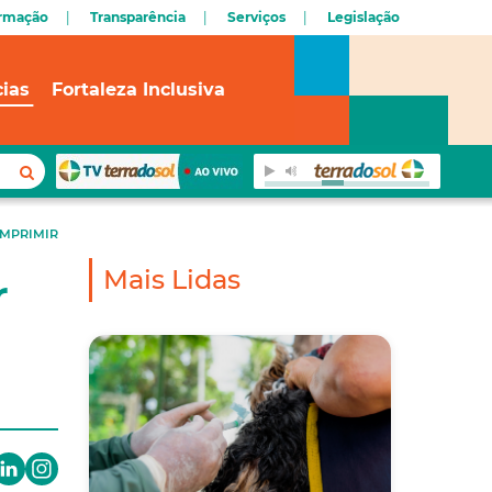
ormação
Transparência
Serviços
Legislação
cias
Fortaleza Inclusiva
IMPRIMIR
Mais Lidas
r