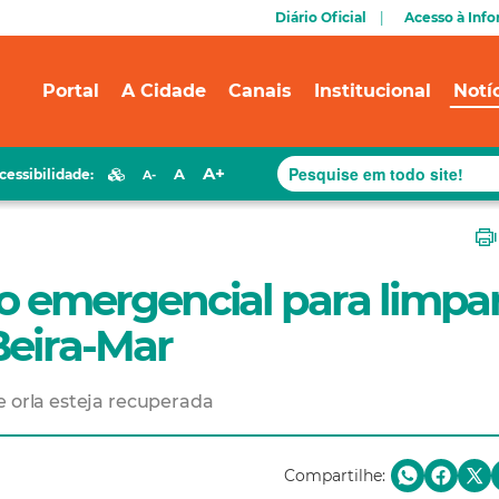
Diário Oficial
Acesso à Inf
Portal
A Cidade
Canais
Institucional
Notí
A+
A
cessibilidade:
A-
ção emergencial para limpa
Beira-Mar
e orla esteja recuperada
Compartilhe: