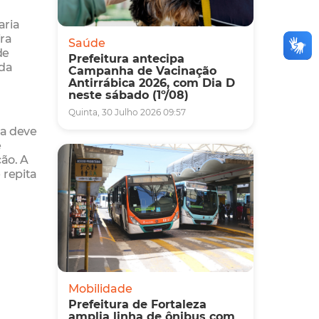
aria
ira
Saúde
de
Prefeitura antecipa
 da
Campanha de Vacinação
Antirrábica 2026, com Dia D
neste sábado (1º/08)
Quinta, 30 Julho 2026 09:57
za deve
e
ção. A
 repita
Mobilidade
Prefeitura de Fortaleza
amplia linha de ônibus com