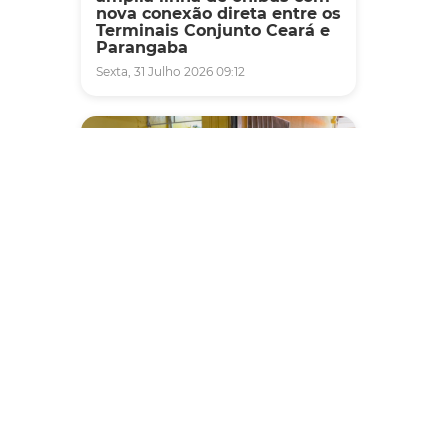
nova conexão direta entre os
Terminais Conjunto Ceará e
Parangaba
Sexta, 31 Julho 2026 09:12
Fiscalização
Agefis apreende cerca de
duas toneladas de alimentos
impróprios para consumo
em supermercado de
Messejana
Quinta, 30 Julho 2026 13:01