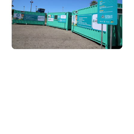
Quarta, 17 Julho 2019 11:36
Prefeito Roberto Cláudio
inaugura Ecoponto no
bairro Cajazeiras
O prefeito Roberto Cláudio inaugura, nesta quinta-feira
(18/07), às 9h, o 61º Ecoponto da Cidade, desta vez
implantado na Rua Francisco José de Albuquerque
Pereira, no bairro Cajazeiras (Regional VI). Seguindo o
modelo dos equipamentos já instalados por toda cidade, o
novo local para descarte...