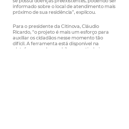
se possui doenças preexistentes, podendo ser
informado sobre o local de atendimento mais
próximo de sua residência”, explicou.
Para o presidente da Citinova, Cláudio
Ricardo, “o projeto é mais um esforço para
auxiliar os cidadãos nesse momento tão
difícil. A ferramenta está disponível na
plataforma web e mobile, garantindo à
população uma informação rápida e eficaz
sobre a Covid-19”, reforçou.