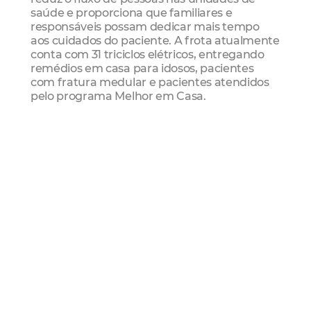
saúde e proporciona que familiares e
responsáveis possam dedicar mais tempo
aos cuidados do paciente. A frota atualmente
conta com 31 triciclos elétricos, entregando
remédios em casa para idosos, pacientes
com fratura medular e pacientes atendidos
pelo programa Melhor em Casa.
Cronograma itinerante das carretas
O cronograma de maio estará disponível no
canal Saúde
do Portal da Prefeitura, na aba
lateral direita com o título “Programa Vem
Saúde – Postos itinerantes”.
CARRETA 1
13 a 17/05
Regional 5