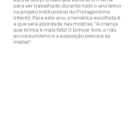
para ser trabalhado durante todo o ano letivo
no projeto institucional do Protagonismo
Infantil. Para este ano, a temática escolhida é
a que será abordada nas mostras: "A criança
que brinca é mais feliz! O brincar livre, o não
ao consumismo e a exposição precoce às
mídias".
Confira a programação:
23/08
Unidades escolares do Distrito de Educação 1,
no Cuca Pici
24/08
Unidades escolares do Distrito de Educação 2,
na Casa José de Alencar
25/08
Unidades escolares do Distrito de Educação 3,
no Cuca do Pici