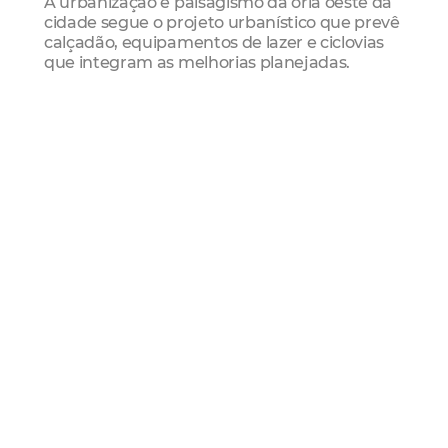
A urbanização e paisagismo da orla oeste da
cidade segue o projeto urbanístico que prevê
calçadão, equipamentos de lazer e ciclovias
que integram as melhorias planejadas.
Habitafor
Vila Do Mar
Mais Lidas