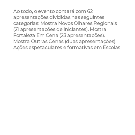
Ao todo, o evento contará com 62
apresentações divididas nas seguintes
categorias: Mostra Novos Olhares Regionais
(21 apresentações de iniciantes), Mostra
Fortaleza Em Cena (23 apresentações),
Mostra Outras Cenas (duas apresentações),
Ações espetaculares e formativas em Escolas
Públicas Municipais (14 apresentações), além
de contratação de escritor, palestrantes para
o seminário previsto, produtores, técnicos,
curadores, entre outros profissionais.
Serviço
Edital do XIV Festival de Teatro de Fortaleza
Inscrições: de 06 a 19 de maio de 2022
Edital:
ComprasFor
,
ComprasNet
e
Canal de
Cultura
Licitação:
ComprasNet
Solicitações, informações, dúvidas e
acompanhamento:
Sistema Único de
Protocolo