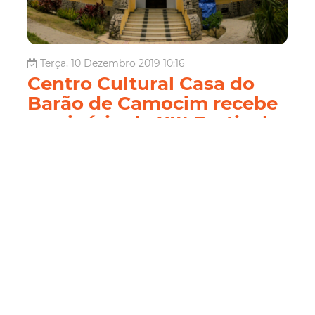
Terça, 10 Dezembro 2019 10:16
Centro Cultural Casa do
Barão de Camocim recebe
seminário do XIII Festival
de Teatro de Fortaleza
O Centro Cultural Casa do Barão de Camocim,
equipamento que faz parte do Complexo Cultural Vila das
Artes, recebe o seminário “O Teatro e a Cidade: Diálogos
da Cena”, parte da programação do XIII Festival de
Teatro de Fortaleza, nesta terça e quarta-feira (10 e
11/12). Confira aqui a prog...
Cultura
Casa Do Barão De Camocim
Festival De Teatro
Vila Das Artes
Teatro