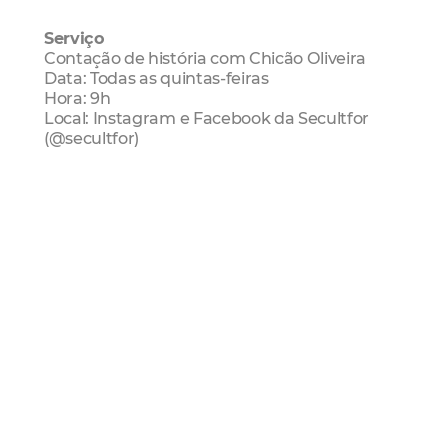
Serviço
Contação de história com Chicão Oliveira
Data: Todas as quintas-feiras
Hora: 9h
Local: Instagram e Facebook da Secultfor
(@secultfor)
Contação de histórias
Biblioteca Dolor Barreira
Gratuito
Mais Lidas