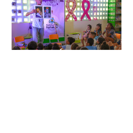
Quarta, 01 Abril 2020 10:48
Secultfor realiza contação
de histórias online para
crianças nas quintas-feiras
de abril
A Prefeitura de Fortaleza disponibiliza, por meio da
Secretaria Municipal da Cultura de Fortaleza (Secultfor),
contação de história nas redes sociais, nas quintas-feiras,