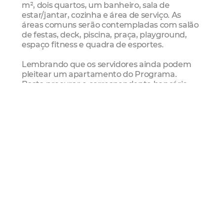
m², dois quartos, um banheiro, sala de
estar/jantar, cozinha e área de serviço. As
áreas comuns serão contempladas com salão
de festas, deck, piscina, praça, playground,
espaço fitness e quadra de esportes.
Lembrando que os servidores ainda podem
pleitear um apartamento do Programa.
Basta procurar o correspondente bancário
da Caixa Econômica Federal, localizado à Rua
Isaac Amaral, 496, loja 04, no bairro Dionísio
Torres. O funcionamento ocorre em horário
comercial.
Para o primeiro atendimento, é necessário
apresentar RG, CPF, comprovante de renda e
residência. A renda permitida para ingresso
no Programa é entre R$ 2.650,00 e RS
7.000,00. Além disso, o candidato não pode
possuir imóvel próprio ou outro
financiamento imobiliário e também não
pode ter restrição de crédito.