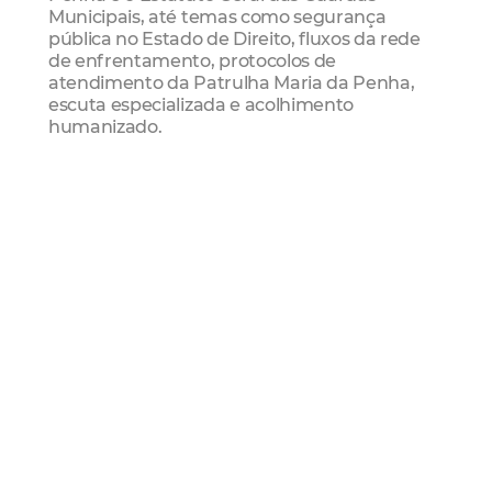
Municipais, até temas como segurança
pública no Estado de Direito, fluxos da rede
de enfrentamento, protocolos de
atendimento da Patrulha Maria da Penha,
escuta especializada e acolhimento
humanizado.
Sesec
Guarda Municipal
guarda municipal de
fortaleza
GEMP
Qualificação Profissional
MARIA DA
PENHA
Mais Lidas