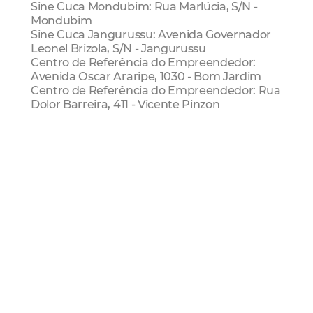
Sine Cuca Mondubim: Rua Marlúcia, S/N -
Mondubim
Sine Cuca Jangurussu: Avenida Governador
Leonel Brizola, S/N - Jangurussu
Centro de Referência do Empreendedor:
Avenida Oscar Araripe, 1030 - Bom Jardim
Centro de Referência do Empreendedor: Rua
Dolor Barreira, 411 - Vicente Pinzon
Mais informações:
(85) 3105-3712
Economia
Sde
Sine
Sine Municipal
Emprego
Trabalho
Renda
Mais Lidas