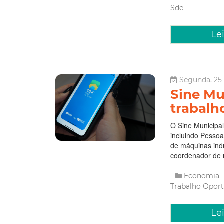
Sde
Le
Segunda, 25 
Sine Mu
trabalh
O Sine Municipal
incluindo Pessoa
de máquinas indu
coordenador de r
Economia
Trabalho
Oport
Le