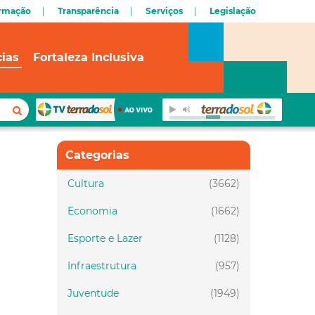
ormação
Transparência
Serviços
Legislação
cias
Fortaleza Inclusiva
Categorias
Cultura
(3662)
Economia
(1662)
Esporte e Lazer
(1128)
Infraestrutura
(957)
Juventude
(1949)