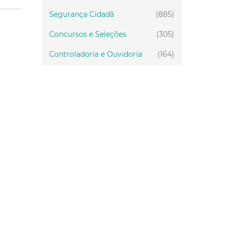
Segurança Cidadã
(885)
Concursos e Seleções
(305)
Controladoria e Ouvidoria
(164)
Servidor
(199)
Fiscalização
(151)
Proteção Animal
(34)
Relações Comunitárias
(10)
Mulheres
(21)
Regionais
(58)
Primeira Infância
(30)