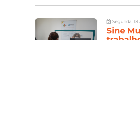
Segunda, 18 
Sine Mu
trabalh
O Sine Municipal
incluindo Pessoa
cozinha, 31 vaga
restaurante, 20 
Economia
oportunidades
Le
Segunda, 11 