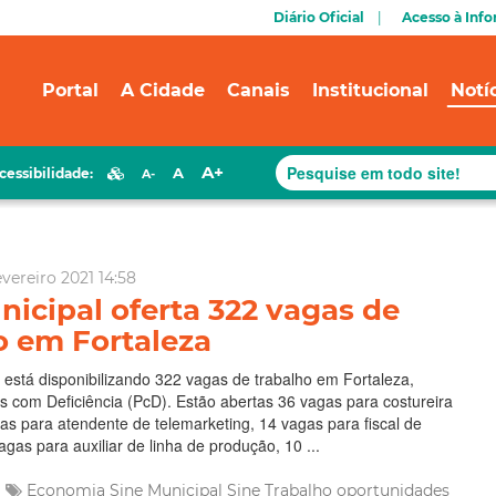
Diário Oficial
Acesso à Inf
Portal
A Cidade
Canais
Institucional
Notí
A+
A
cessibilidade:
A-
vereiro 2021 14:58
nicipal oferta 322 vagas de
o em Fortaleza
 está disponibilizando 322 vagas de trabalho em Fortaleza,
s com Deficiência (PcD). Estão abertas 36 vagas para costureira
as para atendente de telemarketing, 14 vagas para fiscal de
gas para auxiliar de linha de produção, 10 ...
Economia
Sine Municipal
Sine
Trabalho
oportunidades