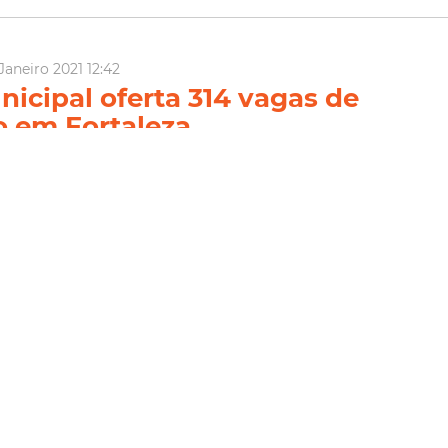
Janeiro 2021 12:42
nicipal oferta 314 vagas de
o em Fortaleza
 está disponibilizando 314 vagas de trabalho em Fortaleza,
s com Deficiência (PcD). Estão abertas 39 vagas para auxiliar de
s para profissionais de costura, 25 vagas para coordenador de
vagas para consultor de vendas, 12 vagas para c...
Economia
Sine
Sine Municipal
Trabalho
Emprego
ia Mais
Janeiro 2021 14:34