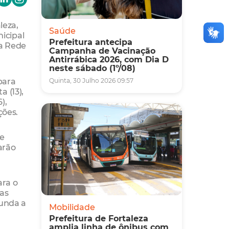
leza,
Saúde
icipal
Prefeitura antecipa
na Rede
Campanha de Vacinação
Antirrábica 2026, com Dia D
neste sábado (1º/08)
para
Quinta, 30 Julho 2026 09:57
 (13),
),
ções.
e
arão
ara o
das
unda a
Mobilidade
Prefeitura de Fortaleza
amplia linha de ônibus com