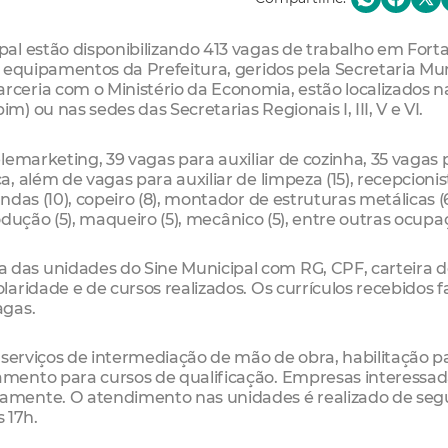
l estão disponibilizando 413 vagas de trabalho em Forta
 equipamentos da Prefeitura, geridos pela Secretaria Mun
ceria com o Ministério da Economia, estão localizados 
 ou nas sedes das Secretarias Regionais I, III, V e VI.
lemarketing, 39 vagas para auxiliar de cozinha, 35 vagas 
além de vagas para auxiliar de limpeza (15), recepcionista
das (10), copeiro (8), montador de estruturas metálicas (6
rodução (5), maqueiro (5), mecânico (5), entre outras ocupa
as unidades do Sine Municipal com RG, CPF, carteira d
aridade e de cursos realizados. Os currículos recebidos f
agas.
 serviços de intermediação de mão de obra, habilitação p
mento para cursos de qualificação. Empresas interessa
amente. O atendimento nas unidades é realizado de seg
 17h.