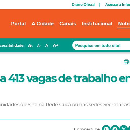
Diário Oficial
Acesso à Inf
Portal
A Cidade
Canais
Institucional
Notí
A+
A
cessibilidade:
A-
ta 413 vagas de trabalho 
nidades do Sine na Rede Cuca ou nas sedes Secretarias
Compartilhe: