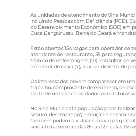
As unidades de atendimento do Sine Municipa
incluindo Pessoas com Deficiência (PCD). Os
do Desenvolvimento Econômico (SDE) em par
Cuca (Jangurussu, Barra do Ceará e Mondubim)
Estão abertas 154 vagas para operador de te
atendente de restaurante, 35 para segurança, 
técnico de enfermagem (10), consultor de ven
operador de caixa (7), auxiliar de linha de p
Os interessados devem comparecer em uma d
trabalho, comprovante de endereço, de escol
parte de um banco de dados para futuras v
No Sine Municipal a população pode realizar
seguro-desemprego*, inscrição e encaminha
também podem divulgar suas vagas gratuit
sexta-feira, sempre das 8h às 12h e das 13h às