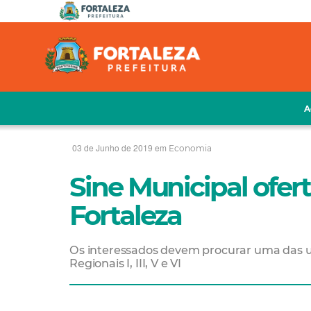
A
03 de Junho de 2019 em
Economia
Sine Municipal ofer
Fortaleza
Os interessados devem procurar uma das u
Regionais I, III, V e VI