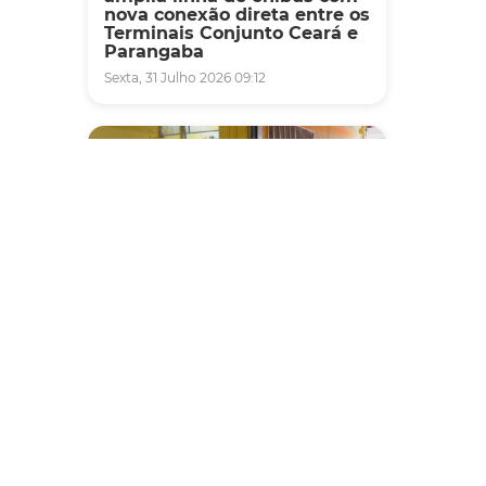
nova conexão direta entre os
Terminais Conjunto Ceará e
Parangaba
Sexta, 31 Julho 2026 09:12
de
Fiscalização
Agefis apreende cerca de
duas toneladas de alimentos
impróprios para consumo
em supermercado de
Messejana
Quinta, 30 Julho 2026 13:01