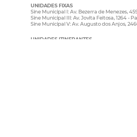
UNIDADES FIXAS
Sine Municipal I: Av. Bezerra de Menezes, 459 
Sine Municipal III: Av. Jovita Feitosa, 1264 - 
Sine Municipal V: Av. Augusto dos Anjos, 2466
UNIDADES ITINERANTES
Sine Municipal VI: Rua Padre Pedro Alencar,
Sine Cuca Barra: Av. Presidente Castelo Bra
Sine Cuca Mondubim: Rua Marlúcia, S/N - 
Sine Cuca Jangurussu: Av. Governador Leonel
*As unidades itinerantes não realizam habi
terça a sexta-feira.
Mais informações: (85) 3105-3712
Economia
Sine
Sine Municipal
Emprego
Region