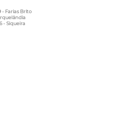
- Farias Brito
Parquelândia
 - Siqueira
 789 - Messejana
nco, 6417 - Barra do Ceará
Mondubim
 Brizola, S/N - Jangurussu
litação para o seguro-desemprego. O atendimento é feito 
al I
Regional Iii
Regional V
Regional Vi