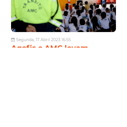
Segunda, 17 Abril 2023 16:55
Agefis e AMC levam
atividades educativas à
escola do bairro Autran
Nunes
Equipes da Agência de Fiscalização de Fortaleza (Agefis)
e da Autarquia Municipal de Trânsito e Cidadania (AMC)
unem forças e realizam uma série de atividades
educativas na Escola Municipal de Tempo Integral (ETI)
Maria da Hora, no bairro Autran Nunes. A instituição de
ensino, em funcionamen...
Mobilidade
amc nas escolas
agefis nas