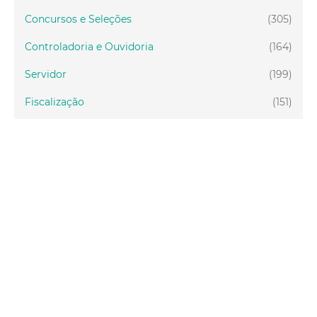
Concursos e Seleções
(305)
Controladoria e Ouvidoria
(164)
Servidor
(199)
Fiscalização
(151)
Proteção Animal
(34)
Relações Comunitárias
(10)
Mulheres
(21)
Regionais
(58)
Primeira Infância
(30)
Mais Lidas