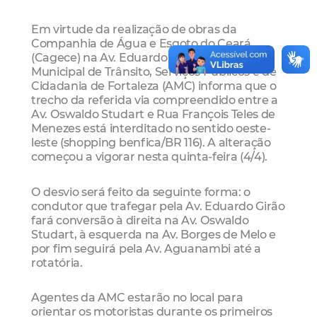
Em virtude da realização de obras da
Companhia de Água e Esgoto do Ceará
(Cagece) na Av. Eduardo Girão, a Autarquia
Municipal de Trânsito, Serviços Públicos e de
Cidadania de Fortaleza (AMC) informa que o
trecho da referida via compreendido entre a
Av. Oswaldo Studart e Rua François Teles de
Menezes está interditado no sentido oeste-
leste (shopping benfica/BR 116). A alteração
começou a vigorar nesta quinta-feira (4/4).
O desvio será feito da seguinte forma: o
condutor que trafegar pela Av. Eduardo Girão
fará conversão à direita na Av. Oswaldo
Studart, à esquerda na Av. Borges de Melo e
por fim seguirá pela Av. Aguanambi até a
rotatória.
Agentes da AMC estarão no local para
orientar os motoristas durante os primeiros