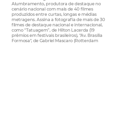
Alumbramento, produtora de destaque no
cenário nacional com mais de 40 filmes
produzidos entre curtas, longas e médias
metragens. Assina a fotografia de mais de 30
filmes de destaque nacional e internacional,
como “Tatuagem”, de Hilton Lacerda (19
prêmios em festivais brasileiros), "Av. Brasília
Formosa", de Gabriel Mascaro (Rotterdam
Film Festival 2010), e “A Falta Que Me Faz”, de
Marília Rocha (Rotterdam Film Festival 2010).
Serviço
Curso “Direção de Fotografia: do Roteiro à
primeira exibição”, com Ivo Lopes Araujo
Inscrições: até 18/09
Vagas: 25
Resultado: 20/09
Realização: Segunda a sexta-feira (23 a 27/09)
Hora: das 9h às 13h
Local: Vila das Artes (Rua 24 de Maio, nº 1221 –
Centro)
Gratuito