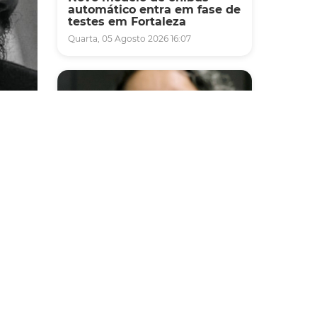
automático entra em fase de
testes em Fortaleza
Quarta, 05 Agosto 2026 16:07
Saúde
Fortaleza terá seis postos de
saúde abertos neste sábado
e domingo (1º e 2/8) para
atendimento à população
Sexta, 31 Julho 2026 16:34