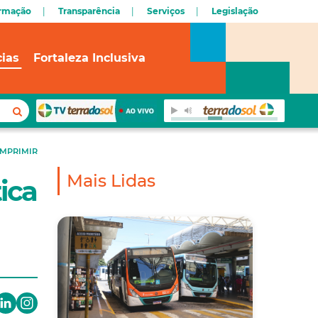
ormação
Transparência
Serviços
Legislação
cias
Fortaleza Inclusiva
IMPRIMIR
Mais Lidas
tica