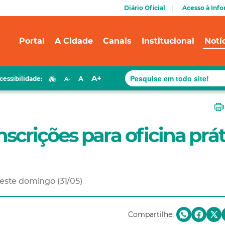
Diário Oficial
Acesso à Inf
Portal
A Cidade
Canais
Institucional
Notí
A+
A
cessibilidade:
A-
inscrições para oficina prá
 este domingo (31/05)
Compartilhe: