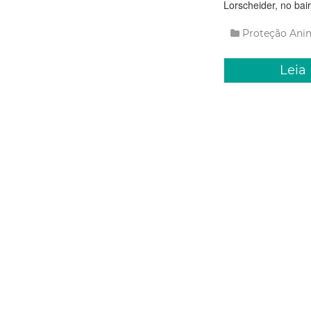
Lorscheider, no bair
Proteção Ani
Leia
Sexta, 07 Agos
Vila das
semanal 
lançamen
seminári
A Vila das Artes se
públicos. De 7 a 14
continuadas, minicu
abertas ao público e