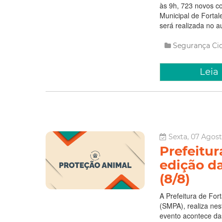
às 9h, 723 novos co
Municipal de Forta
será realizada no a
Segurança Ci
Leia
Sexta, 07 Agost
Prefeitur
edição d
(8/8)
A Prefeitura de For
(SMPA), realiza nes
evento acontece da