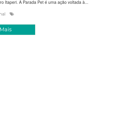
ro Itaperi. A Parada Pet é uma ação voltada à...
mal
 Mais
to 2026 09:35
 Artes divulga programação
de 7 a 14 de agosto com
to de grupos de estudos,
o e ações formativas
gue com a proposta de contemplar diversas linguagens e
 de agosto, a agenda do espaço cultural reúne formações
rsos, oficinas presenciais e remotas, além de atividades
 transmitidas ao vivo. Gerido pela Prefeitura d...