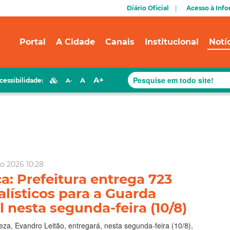
Diário Oficial
Acesso à Inf
Portal
A Cidade
Canais
Institucional
Notí
A+
A
cessibilidade:
A-
o 2026 10:28
: Prefeitura entrega 723
alísticos para a Guarda
 nesta segunda-feira (10/8)
leza, Evandro Leitão, entregará, nesta segunda-feira (10/8),