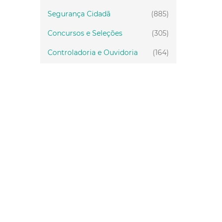
Segurança Cidadã
(885)
Concursos e Seleções
(305)
Controladoria e Ouvidoria
(164)
Servidor
(199)
Fiscalização
(151)
Proteção Animal
(34)
Relações Comunitárias
(10)
Mulheres
(21)
Regionais
(58)
Primeira Infância
(30)