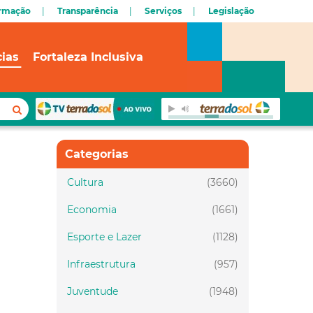
ormação
Transparência
Serviços
Legislação
cias
Fortaleza Inclusiva
Categorias
Cultura
(3660)
Economia
(1661)
Esporte e Lazer
(1128)
Infraestrutura
(957)
Juventude
(1948)