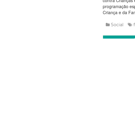
contra Crianças 
programação esp
Criança e da Fam
Social
Le
Quarta, 06 M
Prefeitu
Conferê
foco na
A Prefeitura de 
Agenda 2030 em 
civil e academia
tema “Redução d
Fortaleza