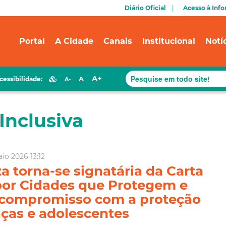
Diário Oficial
Acesso à Inf
Portal
A Cidade
Canais
Institucional
Notí
A+
A
cessibilidade:
A-
Inclusiva
io 2026 13:12
za torna-se signatária da Carta
por Cidades que Protegem e
 compromisso com a proteção
nças e adolescentes