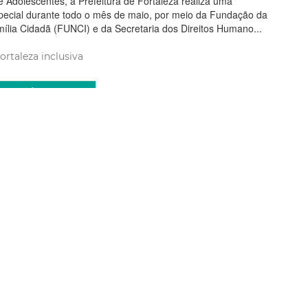
e Adolescentes, a Prefeitura de Fortaleza realiza uma
ecial durante todo o mês de maio, por meio da Fundação da
ília Cidadã (FUNCI) e da Secretaria dos Direitos Humano...
fortaleza inclusiva
ia Mais
aio 2026 16:52
ra de Fortaleza realiza I
ncia da Agenda 2030 com
 redução das desigualdades
Fortaleza promoveu, nesta quarta-feira (6/5), a I Conferência da
Fortaleza, reunindo representantes do poder público, sociedade
 em um espaço de diálogo, escuta e construção coletiva. Com o
as Desigualdades e Inclusão Socia...
Agenda 2030 da ONU
fortaleza inclusiva