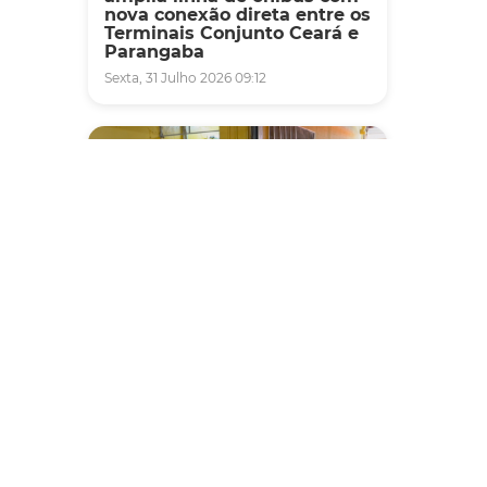
nova conexão direta entre os
Terminais Conjunto Ceará e
Parangaba
Sexta, 31 Julho 2026 09:12
Fiscalização
Agefis apreende cerca de
duas toneladas de alimentos
impróprios para consumo
em supermercado de
Messejana
Quinta, 30 Julho 2026 13:01