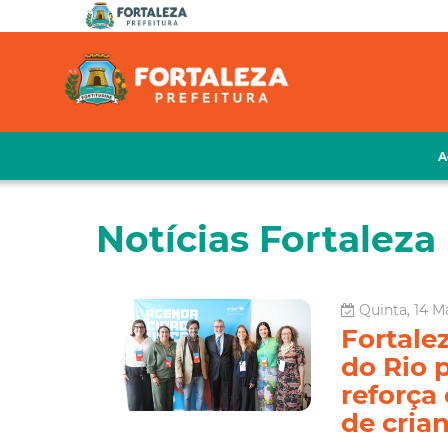
A
Notícias Fortaleza 
Quinta, 14 Ma
Fortale
do Rio 
reforça
de cria