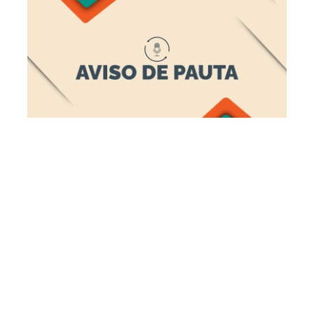
Terça, 30 Junho 2026 14:20
Prefeitura entrega
equipamentos que
ampliam em 400% a
capacidade de
atendimento para
prevenção e diagnóstico
de infecções sexualmente
transmissíveis