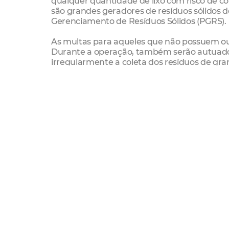
qualquer quantidade de lixo com risco de c
são grandes geradores de resíduos sólidos d
Gerenciamento de Resíduos Sólidos (PGRS).
As multas para aqueles que não possuem ou
Durante a operação, também serão autuados
irregularmente a coleta dos resíduos de gr
não permitidas.
Denúncias
A Agefis disponibiliza vários canais de denú
Fiscalize Fortaleza (Disponíveis Android e IO
casos de práticas nocivas ao meio ambiente 
fiscalização municipal por meio do telefone 1
Agefis
PGRS
Lixo
resíduos sólidos
Fiscais
Fisca