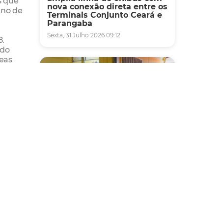
s que
nova conexão direta entre os
ano de
Terminais Conjunto Ceará e
Parangaba
Sexta, 31 Julho 2026 09:12
8.
ndo
reas
tivo
icar
a
Fiscalização
Agefis apreende cerca de
duas toneladas de alimentos
impróprios para consumo
em supermercado de
Messejana
Quinta, 30 Julho 2026 13:01