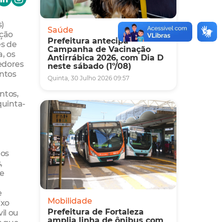
s)
Saúde
ação
Prefeitura antecipa
es de
Campanha de Vacinação
a, os
Antirrábica 2026, com Dia D
redores
neste sábado (1º/08)
entos
Quinta, 30 Julho 2026 09:57
ntos,
uinta-
dos
,
 e
e
Mobilidade
ixo
Prefeitura de Fortaleza
il ou
amplia linha de ônibus com