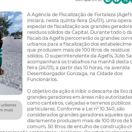
A Agência de Fiscalização de Fortaleza (Agefi
iniciará, nesta quinta-feira (24/01), uma oper
especial de fiscalização aos grandes gerador
resíduos sólidos da Capital. Durante todo o di
fiscais da Agefis percorrerão os grandes cor
urbanos para a fiscalização dos estabelecim
que produzem mais de 100 litros de resíduos
sólidos. O superintendente da Agefis, Júlio Sa
acompanhará os trabalhos na manhã desta q
feira (24/01), a partir das 10 horas, na avenida
Desembargador Gonzaga, na Cidade dos
Funcionários.
O objetivo da ação é inibir o descarte de lixo 
grandes geradores em áreas não autorizadas
como canteiros, calçadas e terrenos públicos
s urbanos
particulares. Conforme a Lei nº 10.340, são
em mais
considerados grandes geradores aqueles qu
diariamente produzem mais de 100 litros de l
comum, 50 litros de entulho de construção civ