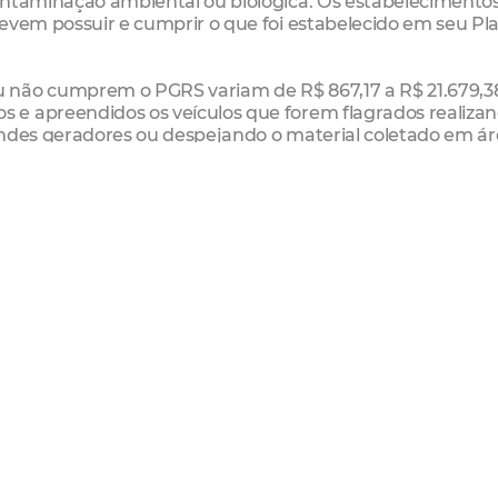
ontaminação ambiental ou biológica. Os estabelecimento
evem possuir e cumprir o que foi estabelecido em seu Pl
 não cumprem o PGRS variam de R$ 867,17 a R$ 21.679,3
 e apreendidos os veículos que forem flagrados realiza
andes geradores ou despejando o material coletado em á
ncia para a população. Os cidadãos podem utilizar o aplica
S) e o site denuncia.agefis.fortaleza.ce.gov.br para comun
e ordenamento da cidade. Além disso, é possível acionar 
56.
lização