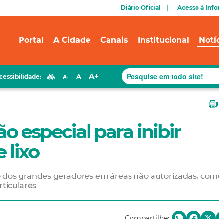
Diário Oficial
Acesso à Inf
Portal
A Cidade
Canais
Institucional
Notí
A+
A
cessibilidade:
A-
ão especial para inibir
 lixo
lixo dos grandes geradores em áreas não autorizadas, com
rticulares
Compartilhe: