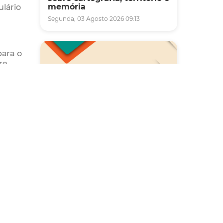
ulário
memória
Segunda, 03 Agosto 2026 09:13
para o
re
um ir e
os
Saúde
Carreta da Saúde da Mulher
vai ofertar cerca de 2 mil
atendimentos ginecológicos
e de mamas em Fortaleza
durante o mês de agosto
Quinta, 06 Agosto 2026 08:43