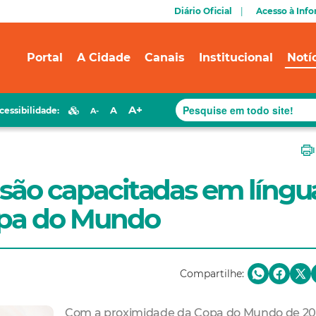
Diário Oficial
Acesso à Inf
Portal
A Cidade
Canais
Institucional
Notí
A+
A
cessibilidade:
A-
 são capacitadas em língu
opa do Mundo
Compartilhe:
Com a proximidade da Copa do Mundo de 201