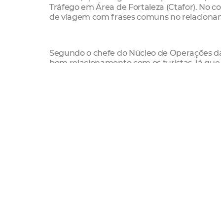
Tráfego em Área de Fortaleza (Ctafor). No c
de viagem com frases comuns no relacionam
Segundo o chefe do Núcleo de Operações da A
bom relacionamento com os turistas, já que
presente no entorno dos estádios em dias de 
vir com mais conforto e segurança, já que 
informações e esclarecendo dúvidas sobre as 
estacionamentos ”, explica ele.
Amc
Aulas
Copa De 2014
Espanhol
Inglês