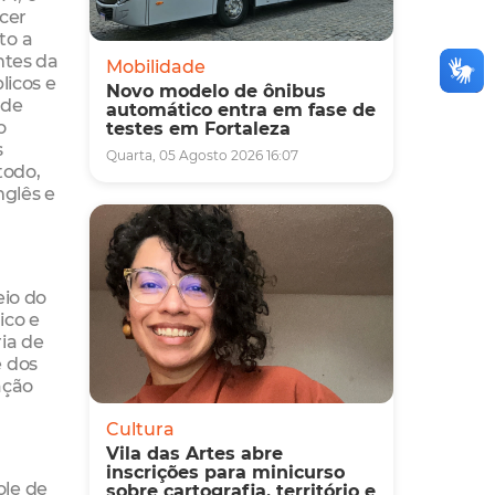
cer
to a
ntes da
Mobilidade
licos e
Novo modelo de ônibus
 de
automático entra em fase de
o
testes em Fortaleza
s
Quarta, 05 Agosto 2026 16:07
todo,
nglês e
eio do
ico e
ia de
e dos
ação
Cultura
Vila das Artes abre
inscrições para minicurso
ole de
sobre cartografia, território e