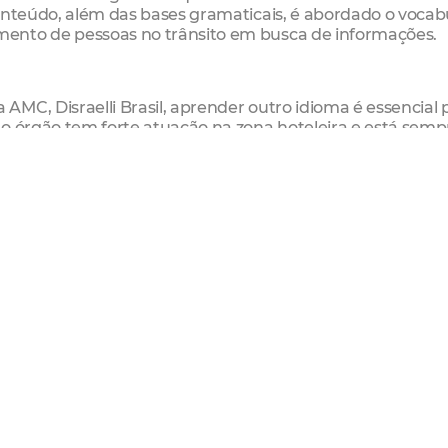
onteúdo, além das bases gramaticais, é abordado o vocab
ento de pessoas no trânsito em busca de informações.
MC, Disraelli Brasil, aprender outro idioma é essencial 
 o órgão tem forte atuação na zona hoteleira e está semp
jogos. “A comunicação com esse público vai possibilitar 
poderemos interagir com eles diretamente, prestando
opções de rota, os bloqueios, a circulação de veículos e 