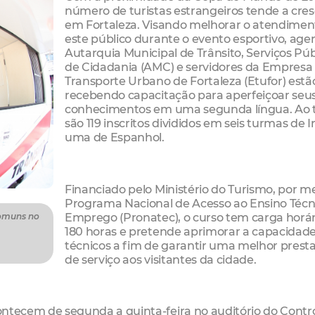
número de turistas estrangeiros tende a cres
em Fortaleza. Visando melhorar o atendimen
este público durante o evento esportivo, age
Autarquia Municipal de Trânsito, Serviços Púb
de Cidadania (AMC) e servidores da Empresa
Transporte Urbano de Fortaleza (Etufor) estã
recebendo capacitação para aperfeiçoar seu
conhecimentos em uma segunda língua. Ao 
são 119 inscritos divididos em seis turmas de I
uma de Espanhol.
Financiado pelo Ministério do Turismo, por m
Programa Nacional de Acesso ao Ensino Técn
Emprego (Pronatec), o curso tem carga horár
comuns no
180 horas e pretende aprimorar a capacidad
técnicos a fim de garantir uma melhor prest
de serviço aos visitantes da cidade.
acontecem de segunda a quinta-feira no auditório do Contr