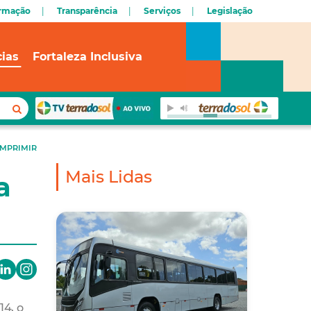
ormação
Transparência
Serviços
Legislação
cias
Fortaleza Inclusiva
IMPRIMIR
Mais Lidas
a
4, o