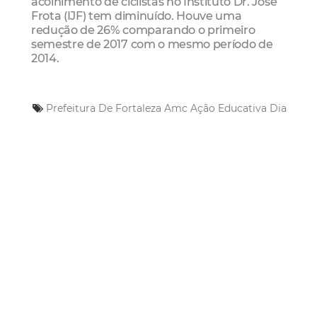
acolhimento de ciclistas no Instituto Dr. José
Frota (IJF) tem diminuído. Houve uma
redução de 26% comparando o primeiro
semestre de 2017 com o mesmo período de
2014.
Prefeitura De Fortaleza
Amc
Ação Educativa
Dia
do Ciclista
Mais Lidas