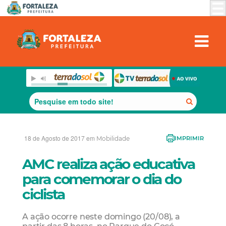
18 de Agosto de 2017 em
Mobilidade
IMPRIMIR
AMC realiza ação educativa
para comemorar o dia do
ciclista
A ação ocorre neste domingo (20/08), a