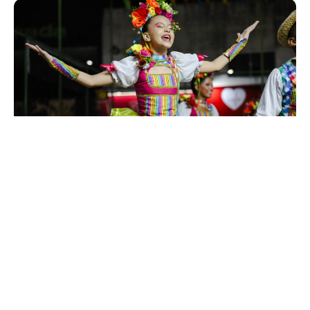
Sexta, 10 Julho 2026 12:46
São João de Fortaleza: confira
os resultados do quarto final
de semana dos festivais nas
Regionais
A temporada junina de Fortaleza segue a todo vapor,
celebrando a cultura popular e a dedicação de centenas de