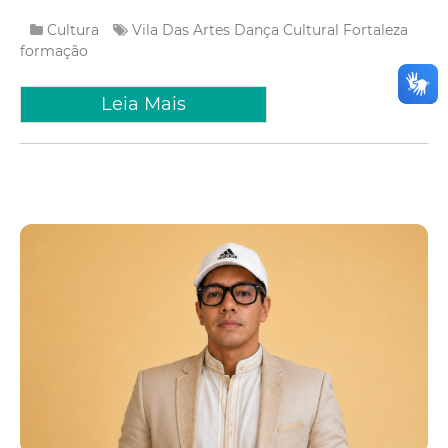
Cultura
Vila Das Artes
Dança
Cultural
Fortaleza
formação
Leia Mais