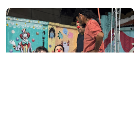
Sexta, 24 Julho 2026 09:36
Vila das Artes abre inscrições
para formações em artes
visuais, circo e dança na
última semana de julho
A Vila das Artes promove, de 24 a 31 de julho, uma