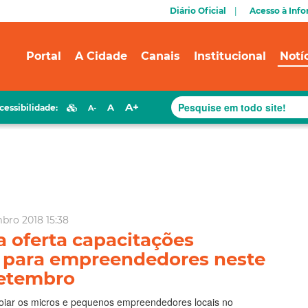
Diário Oficial
Acesso à Inf
Portal
A Cidade
Canais
Institucional
Notí
A+
A
cessibilidade:
A-
bro 2018 15:38
a oferta capacitações
s para empreendedores neste
etembro
poiar os micros e pequenos empreendedores locais no