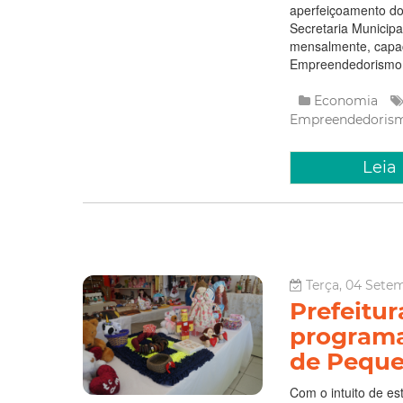
aperfeiçoamento do 
Secretaria Municip
mensalmente, capac
Empreendedorismo 
Economia
Empreendedoris
Leia
Terça, 04 Setem
Prefeitur
programa
de Peque
Com o intuito de es