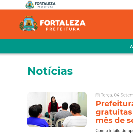
A
Notícias
Terça, 04 Setem
Prefeitur
gratuita
mês de s
Com o intuito de a