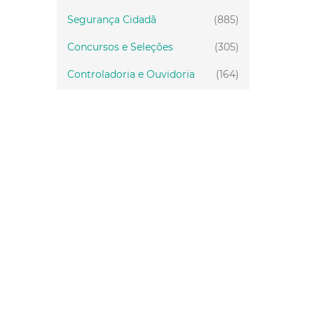
Segurança Cidadã
(885)
Concursos e Seleções
(305)
Controladoria e Ouvidoria
(164)
Servidor
(199)
Fiscalização
(151)
Proteção Animal
(34)
Relações Comunitárias
(10)
Mulheres
(21)
Regionais
(58)
Primeira Infância
(30)