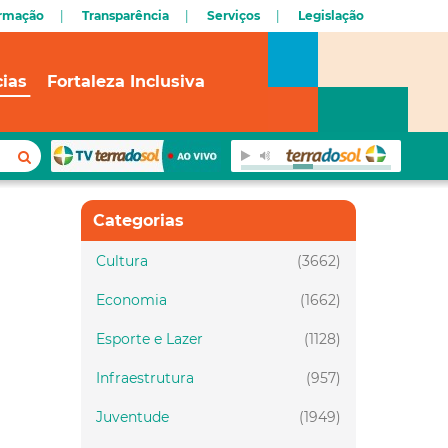
ormação
Transparência
Serviços
Legislação
cias
Fortaleza Inclusiva
Categorias
Cultura
(3662)
Economia
(1662)
Esporte e Lazer
(1128)
Infraestrutura
(957)
Juventude
(1949)