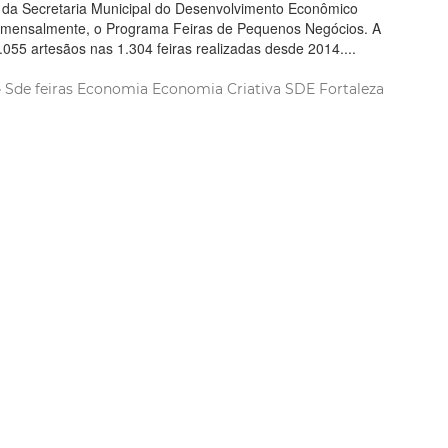
o da Secretaria Municipal do Desenvolvimento Econômico
 mensalmente, o Programa Feiras de Pequenos Negócios. A
.055 artesãos nas 1.304 feiras realizadas desde 2014....
Sde
feiras
Economia
Economia Criativa
SDE Fortaleza
 Mais
bro 2018 14:25
a de Fortaleza divulga a
ção de setembro do Projeto
s Mãos
taleza, por meio da Secretaria Municipal do Desenvolvimento
tua no estímulo ao desenvolvimento inclusivo e oferece