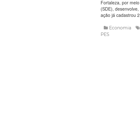
Fortaleza, por mei
(SDE), desenvolve,
ação já cadastrou 2
Economia
PES
Leia
Terça, 04 Setem
Prefeitur
programa
Visão na
A Prefeitura de For
Econômico (SDE), a