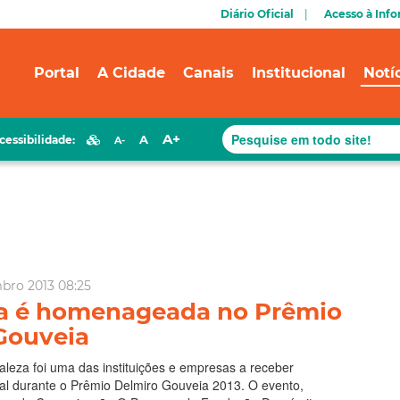
Diário Oficial
Acesso à Inf
Portal
A Cidade
Canais
Institucional
Notí
A+
A
cessibilidade:
A-
mbro 2013 08:25
ra é homenageada no Prêmio
Gouveia
taleza foi uma das instituições e empresas a receber
 durante o Prêmio Delmiro Gouveia 2013. O evento,