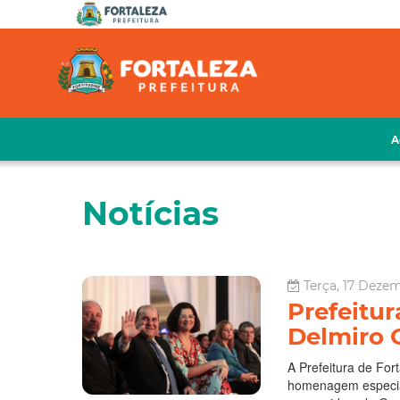
A
Notícias
Terça, 17 Deze
Prefeitu
Delmiro 
A Prefeitura de For
homenagem especial