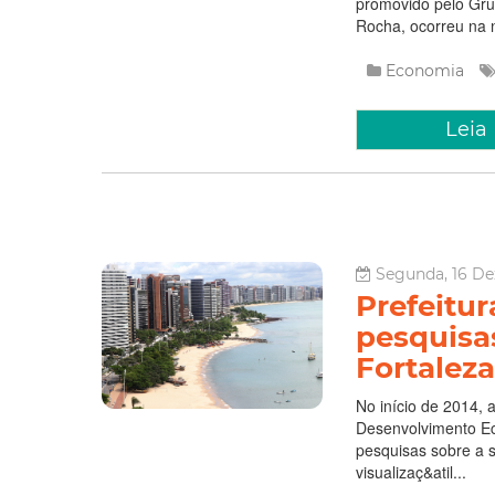
promovido pelo Gr
Rocha, ocorreu na n
Economia
Leia
Segunda, 16 De
Prefeitur
pesquisa
Fortaleza
No início de 2014, 
Desenvolvimento Ec
pesquisas sobre a 
visualizaç&atil...