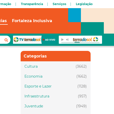
ormação
Transparência
Serviços
Legislação
cias
Fortaleza Inclusiva
Categorias
Cultura
(3662)
Economia
(1662)
Esporte e Lazer
(1128)
Infraestrutura
(957)
Juventude
(1949)