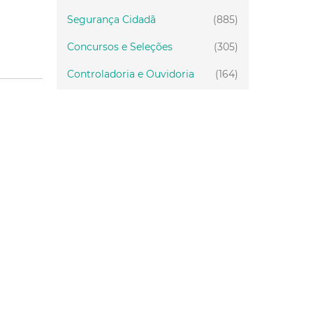
Segurança Cidadã
(885)
Concursos e Seleções
(305)
Controladoria e Ouvidoria
(164)
Servidor
(199)
Fiscalização
(151)
Proteção Animal
(34)
Relações Comunitárias
(10)
Mulheres
(21)
Regionais
(58)
Primeira Infância
(30)