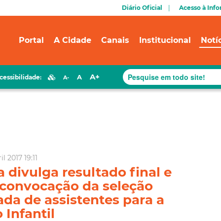
Diário Oficial
Acesso à Inf
Portal
A Cidade
Canais
Institucional
Notí
A+
A
cessibilidade:
A-
l 2017 19:11
a divulga resultado final e
ª convocação da seleção
ada de assistentes para a
Infantil