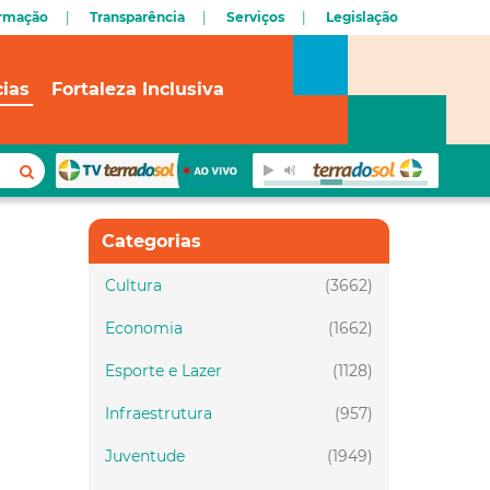
ormação
Transparência
Serviços
Legislação
cias
Fortaleza Inclusiva
Categorias
Cultura
(3662)
Economia
(1662)
Esporte e Lazer
(1128)
Infraestrutura
(957)
Juventude
(1949)