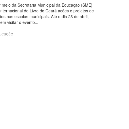
or meio da Secretaria Municipal da Educação (SME),
 Internacional do Livro do Ceará ações e projetos de
dos nas escolas municipais. Até o dia 23 de abril,
em visitar o evento...
ucação
 2017 09:53
a de Fortaleza realiza entrega
 do CardLivro na escola
 Moreira e Silva
pal da Educação, Dalila Saldanha, realiza nesta quarta-feira
entrega simbólica do CardLivro aos professores da Escola