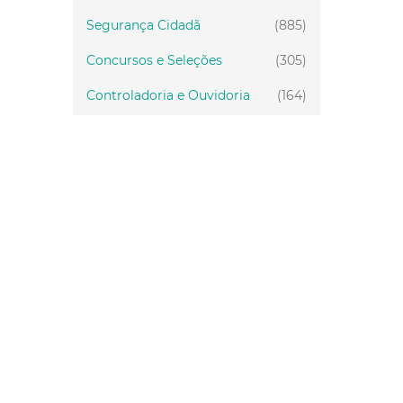
Segurança Cidadã
(885)
Concursos e Seleções
(305)
Controladoria e Ouvidoria
(164)
Servidor
(199)
Fiscalização
(151)
Proteção Animal
(34)
Relações Comunitárias
(10)
Mulheres
(21)
Regionais
(58)
Primeira Infância
(30)