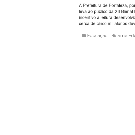
A Prefeitura de Fortaleza, p
leva ao público da XII Bienal
incentivo à leitura desenvolvi
cerca de cinco mil alunos dev
Educação
Sme
Ed
Leia Mais
Quarta, 12 Abril
Prefeitur
simbólica
Agostinho
A secretária munici
(12/04), às 16h, a 