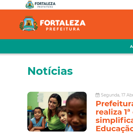
A
Notícias
Segunda, 17 Abri
Prefeitur
realiza 1
simplific
Educação 