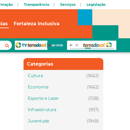
ormação
Transparência
Serviços
Legislação
cias
Fortaleza Inclusiva
Categorias
Cultura
(3662)
Economia
(1662)
Esporte e Lazer
(1128)
Infraestrutura
(957)
Juventude
(1949)