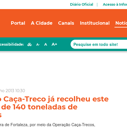
Diário Oficial
Acesso à Inf
Portal
A Cidade
Canais
Institucional
Notí
A+
A
cessibilidade:
A-
ho 2013 10:30
 Caça-Treco já recolheu este
 de 140 toneladas de
s
ura de Fortaleza, por meio da Operação Caça-Trecos,