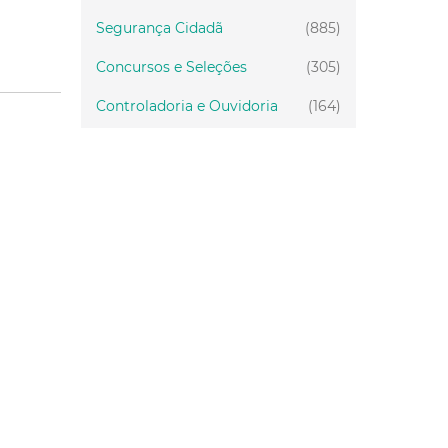
Segurança Cidadã
(885)
Concursos e Seleções
(305)
Controladoria e Ouvidoria
(164)
Servidor
(199)
Fiscalização
(151)
Proteção Animal
(34)
Relações Comunitárias
(10)
Mulheres
(21)
Regionais
(58)
Primeira Infância
(30)