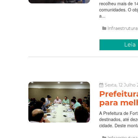
recolheu mais de 14
comunidades. O obje
a...
Infraestrutura
Leia
Sexta, 12 Julho 2
Prefeitur
para mel
A Prefeitura de For
destinados, até de
cidade. Deste mont