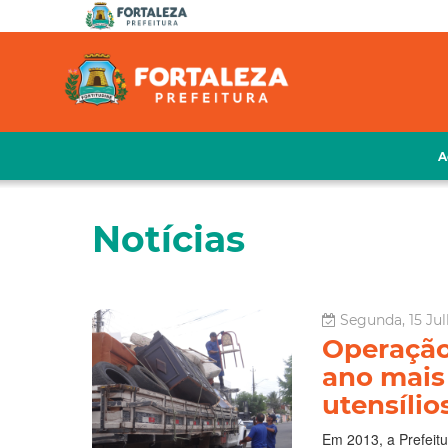
A
Notícias
Segunda, 15 Jul
Operação
ano mais
utensílio
Em 2013, a Prefeit