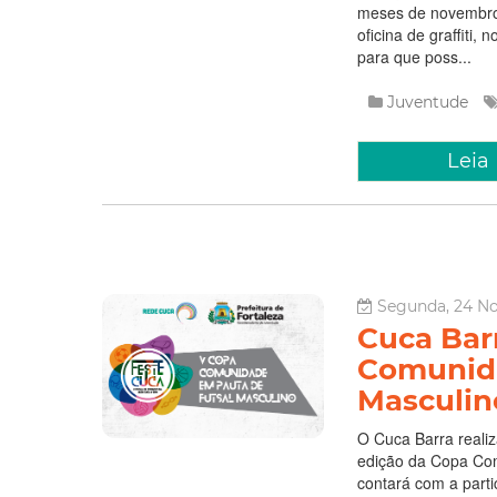
meses de novembro e
oficina de graffiti,
para que poss...
Juventude
Leia
Segunda, 24 No
Cuca Bar
Comunida
Masculin
O Cuca Barra realiz
edição da Copa Com
contará com a part