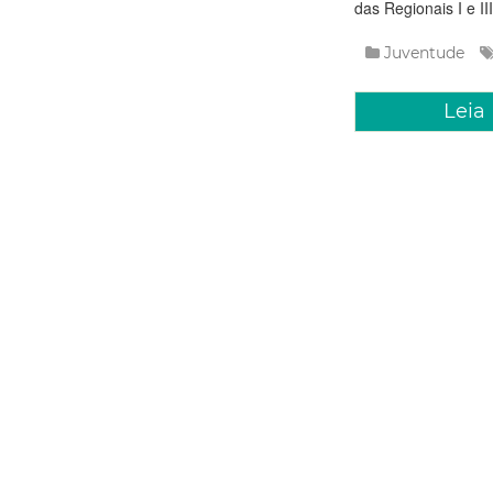
das Regionais I e III
Juventude
Leia
Sexta, 21 Nove
Prefeitur
Encontro
Torcidas
A Prefeitura de Fo
próxima terça-feira
evento, que acontec
instigar o di&aac...