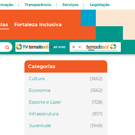
ormação
Transparência
Serviços
Legislação
cias
Fortaleza Inclusiva
Categorias
Cultura
(3662)
Economia
(1662)
Esporte e Lazer
(1128)
Infraestrutura
(957)
Juventude
(1949)