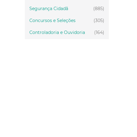
Segurança Cidadã
(885)
Concursos e Seleções
(305)
Controladoria e Ouvidoria
(164)
Servidor
(199)
Fiscalização
(151)
Proteção Animal
(34)
Relações Comunitárias
(10)
Mulheres
(21)
Regionais
(58)
Primeira Infância
(30)