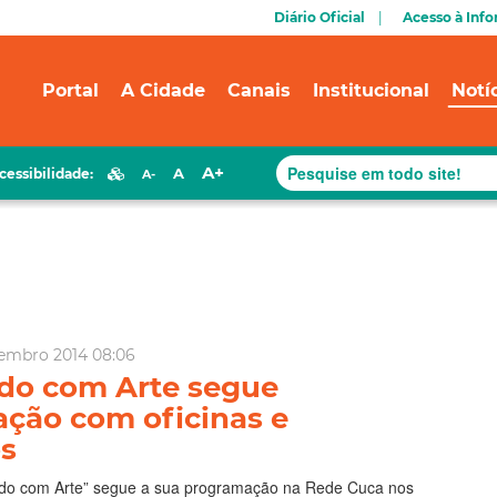
Diário Oficial
Acesso à Inf
Portal
A Cidade
Canais
Institucional
Notí
A+
A
cessibilidade:
A-
embro 2014 08:06
do com Arte segue
ção com oficinas e
os
ndo com Arte” segue a sua programação na Rede Cuca nos