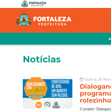
A
Notícias
Quarta, 26 Nov
Dialogan
programa
rolezinh
O projeto “Dialoga