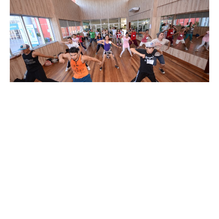
Quarta, 22 Outubro 2014 12:45
Cuca Mondubim seleciona
novos alunos para grupo de
dança
O Cuca Mondubim está com inscrições abertas para a seleção
de novos alunos para o seu Grupo de Dança. Ao todo, serão
ofertadas 20 vagas para jovens com idade entre 15 e 29 anos.
Os interessados terão até a manhã do próximo ...