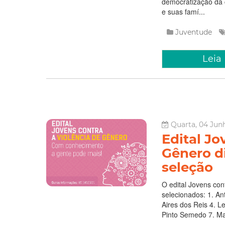
democratização da 
e suas famí...
Juventude
Leia
Quarta, 04 Junh
Edital Jo
Gênero di
seleção
O edital Jovens con
selecionados: 1. A
Aires dos Reis 4. L
Pinto Semedo 7. Ma