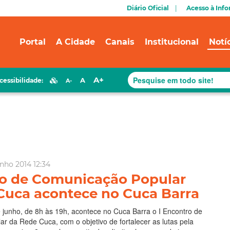
Diário Oficial
Acesso à Inf
Portal
A Cidade
Canais
Institucional
Notí
A+
A
cessibilidade:
A-
nho 2014 12:34
ro de Comunicação Popular
Cuca acontece no Cuca Barra
 junho, de 8h às 19h, acontece no Cuca Barra o I Encontro de
 da Rede Cuca, com o objetivo de fortalecer as lutas pela