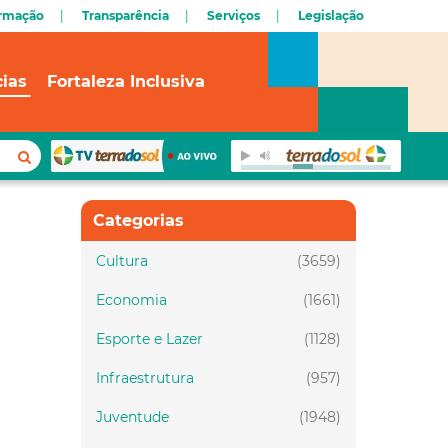
ormação
Transparência
Serviços
Legislação
cias
Fortaleza Inclusiva
Categorias
Cultura
(3659)
Economia
(1661)
Esporte e Lazer
(1128)
Infraestrutura
(957)
Juventude
(1948)