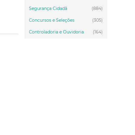
Segurança Cidadã
(884)
Concursos e Seleções
(305)
Controladoria e Ouvidoria
(164)
Servidor
(199)
Fiscalização
(151)
Proteção Animal
(33)
Relações Comunitárias
(10)
Mulheres
(21)
Regionais
(58)
Primeira Infância
(30)