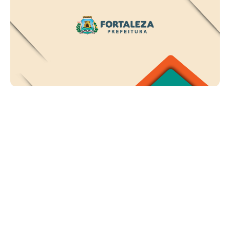
Sexta, 13 Junho 2025 14:54
Prefeitura de Fortaleza
divulga resultado final da
eleição dos Agentes de
Cidadania e Controle Social
A Prefeitura de Fortaleza, por meio da Secretaria Municipal de
Relações Comunitárias (SERC), divulga, nesta sexta-feira
(13/6), o resultado final das eleições para Agentes de Cidadania
e Controle Social (ACCS) no biênio 2025/2026. Ao todo,
127.211 eleitores participaram da votação que ocorr...